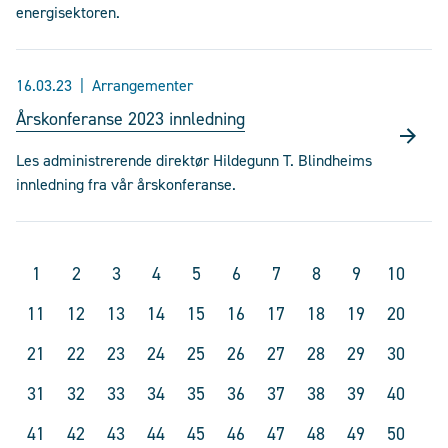
energisektoren.
16.03.23
Arrangementer
Årskonferanse 2023 innledning
Les administrerende direktør Hildegunn T. Blindheims
innledning fra vår årskonferanse.
1
2
3
4
5
6
7
8
9
10
11
12
13
14
15
16
17
18
19
20
21
22
23
24
25
26
27
28
29
30
31
32
33
34
35
36
37
38
39
40
41
42
43
44
45
46
47
48
49
50