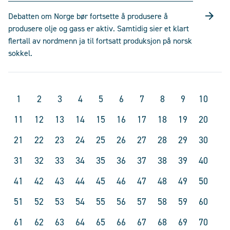
Debatten om Norge bør fortsette å produsere å
produsere olje og gass er aktiv. Samtidig sier et klart
flertall av nordmenn ja til fortsatt produksjon på norsk
sokkel.
1
2
3
4
5
6
7
8
9
10
11
12
13
14
15
16
17
18
19
20
21
22
23
24
25
26
27
28
29
30
31
32
33
34
35
36
37
38
39
40
41
42
43
44
45
46
47
48
49
50
51
52
53
54
55
56
57
58
59
60
61
62
63
64
65
66
67
68
69
70