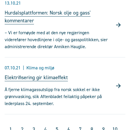
13.10.21
Hurdalsplattformen: Norsk olje og gass'
kommentarer
– Vi er fornøyde med at den nye regjeringen
viderefører hovedlinjene i olje- og gasspolitikken, sier
administrerende direktør Anniken Hauglie.
07.10.21
Klima og miljø
Elektrifisering gir klimaeffekt
Å fjerne klimagassutslipp fra norsk sokkel er ikke
grønnvasking, slik Aftenbladet feilaktig påpeker på
lederplass 24. september.
1
2
3
4
5
6
7
8
9
10