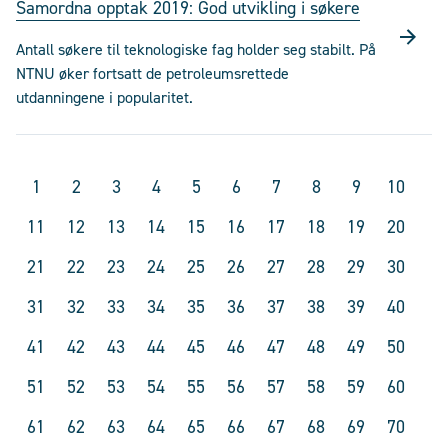
Samordna opptak 2019: God utvikling i søkere
Antall søkere til teknologiske fag holder seg stabilt. På
NTNU øker fortsatt de petroleumsrettede
utdanningene i popularitet.
1
2
3
4
5
6
7
8
9
10
11
12
13
14
15
16
17
18
19
20
21
22
23
24
25
26
27
28
29
30
31
32
33
34
35
36
37
38
39
40
41
42
43
44
45
46
47
48
49
50
51
52
53
54
55
56
57
58
59
60
61
62
63
64
65
66
67
68
69
70