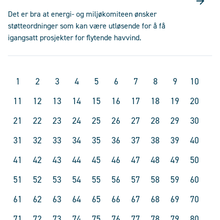
Det er bra at energi- og miljøkomiteen ønsker
støtteordninger som kan være utløsende for å få
igangsatt prosjekter for flytende havvind.
1
2
3
4
5
6
7
8
9
10
11
12
13
14
15
16
17
18
19
20
21
22
23
24
25
26
27
28
29
30
31
32
33
34
35
36
37
38
39
40
41
42
43
44
45
46
47
48
49
50
51
52
53
54
55
56
57
58
59
60
61
62
63
64
65
66
67
68
69
70
71
72
73
74
75
76
77
78
79
80