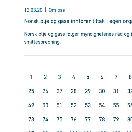
12.03.20
Om oss
Norsk olje og gass innfører tiltak i egen or
Norsk olje og gass følger myndighetenes råd og in
smittespredning.
1
2
3
4
5
6
7
8
25
26
27
28
29
30
31
3
49
50
51
52
53
54
55
5
73
74
75
76
77
78
79
8