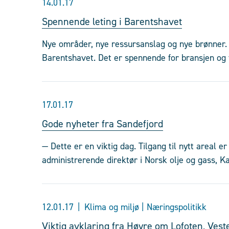
14.01.17
Spennende leting i Barentshavet
Nye områder, nye ressursanslag og nye brønner. S
Barentshavet. Det er spennende for bransjen og 
17.01.17
Gode nyheter fra Sandefjord
— Dette er en viktig dag. Tilgang til nytt areal e
administrerende direktør i Norsk olje og gass, Ka
12.01.17
Klima og miljø | Næringspolitikk
Viktig avklaring fra Høyre om Lofoten, Vest