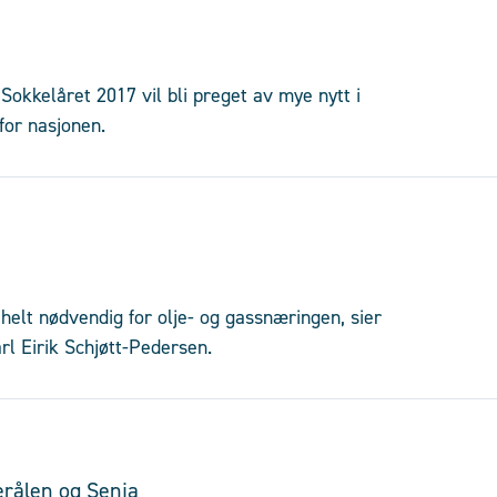
okkelåret 2017 vil bli preget av mye nytt i
for nasjonen.
r helt nødvendig for olje- og gassnæringen, sier
rl Eirik Schjøtt-Pedersen.
erålen og Senja