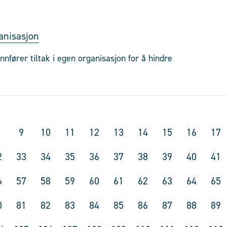
ganisasjon
nfører tiltak i egen organisasjon for å hindre
9
10
11
12
13
14
15
16
17
2
33
34
35
36
37
38
39
40
41
6
57
58
59
60
61
62
63
64
65
0
81
82
83
84
85
86
87
88
89