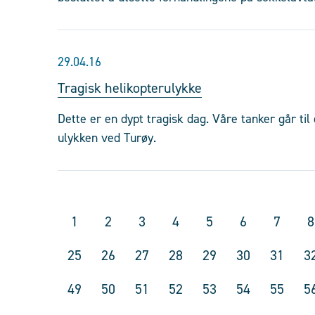
29.04.16
Tragisk helikopterulykke
Dette er en dypt tragisk dag. Våre tanker går t
ulykken ved Turøy.
1
2
3
4
5
6
7
8
25
26
27
28
29
30
31
3
49
50
51
52
53
54
55
5