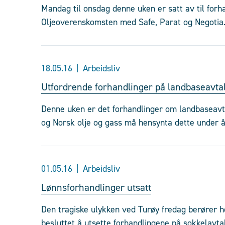
Mandag til onsdag denne uken er satt av til forh
Oljeoverenskomsten med Safe, Parat og Negotia
18.05.16
Arbeidsliv
Utfordrende forhandlinger på landbaseavta
Denne uken er det forhandlinger om landbaseavt
og Norsk olje og gass må hensynta dette under å
01.05.16
Arbeidsliv
Lønnsforhandlinger utsatt
Den tragiske ulykken ved Turøy fredag berører he
besluttet å utsette forhandlingene på sokkelavta