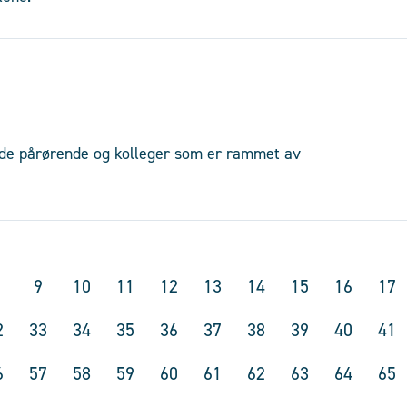
il de pårørende og kolleger som er rammet av
9
10
11
12
13
14
15
16
17
2
33
34
35
36
37
38
39
40
41
6
57
58
59
60
61
62
63
64
65