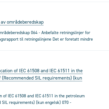
ing av områdeberedskap
områdeberedskap 064 - Anbefalte retningslinjer for
srapport til retningslinjene Det er foretatt mindre
cation of IEC 61508 and IEC 61511 in the
elf (Recommended SIL requirements) (kun
n of IEC 61508 and IEC 61511 in the petroleum
d SIL requirements) (kun engelsk) 070 -