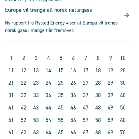
Europa vil trenge all norsk naturgass
Ny rapport fra Rystad Energy viser at Europa vil trenge
norsk gass i mange tiår fremover.
1
2
3
4
5
6
7
8
9
10
11
12
13
14
15
16
17
18
19
20
21
22
23
24
25
26
27
28
29
30
31
32
33
34
35
36
37
38
39
40
41
42
43
44
45
46
47
48
49
50
51
52
53
54
55
56
57
58
59
60
61
62
63
64
65
66
67
68
69
70