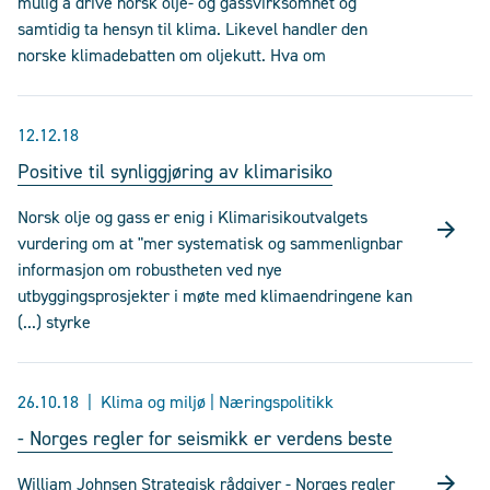
mulig å drive norsk olje- og gassvirksomhet og
samtidig ta hensyn til klima. Likevel handler den
norske klimadebatten om oljekutt. Hva om
12.12.18
Positive til synliggjøring av klimarisiko
Norsk olje og gass er enig i Klimarisikoutvalgets
vurdering om at "mer systematisk og sammenlignbar
informasjon om robustheten ved nye
utbyggingsprosjekter i møte med klimaendringene kan
(...) styrke
26.10.18
Klima og miljø | Næringspolitikk
- Norges regler for seismikk er verdens beste
William Johnsen Strategisk rådgiver - Norges regler