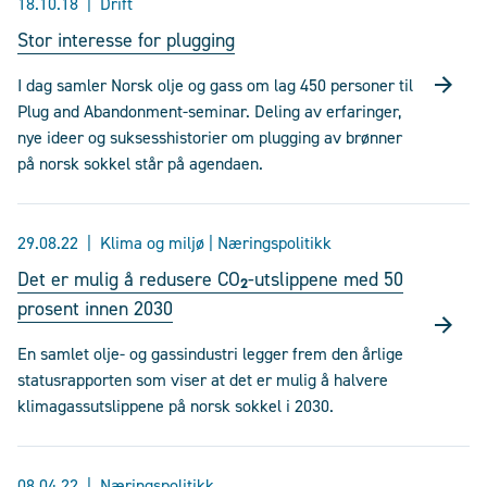
18.10.18
Drift
Stor interesse for plugging
I dag samler Norsk olje og gass om lag 450 personer til
Plug and Abandonment-seminar. Deling av erfaringer,
nye ideer og suksesshistorier om plugging av brønner
på norsk sokkel står på agendaen.
29.08.22
Klima og miljø | Næringspolitikk
Det er mulig å redusere CO₂-utslippene med 50
prosent innen 2030
En samlet olje- og gassindustri legger frem den årlige
statusrapporten som viser at det er mulig å halvere
klimagassutslippene på norsk sokkel i 2030.
08.04.22
Næringspolitikk