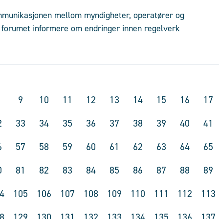
mmunikasjonen mellom myndigheter, operatører og
l forumet informere om endringer innen regelverk
9
10
11
12
13
14
15
16
17
2
33
34
35
36
37
38
39
40
41
6
57
58
59
60
61
62
63
64
65
0
81
82
83
84
85
86
87
88
89
4
105
106
107
108
109
110
111
112
113
8
129
130
131
132
133
134
135
136
137