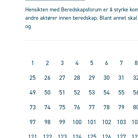
Hensikten med Beredskapsforum er å styrke ko
andre aktører innen beredskap. Blant annet ska
og
1
2
3
4
5
6
7
8
25
26
27
28
29
30
31
3
49
50
51
52
53
54
55
5
73
74
75
76
77
78
79
8
97
98
99
100
101
102
103
10
121
122
123
124
125
126
127
12