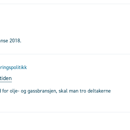
anse 2018.
æringspolitikk
mtiden
d for olje- og gassbransjen, skal man tro deltakerne