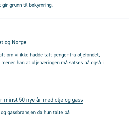
 gir grunn til bekymring.
et og Norge
tt om vi ikke hadde tatt penger fra oljefondet,
or mener han at oljenæringen må satses på også i
r minst 50 nye år med olje og gass
- og gassbransjen da hun talte på