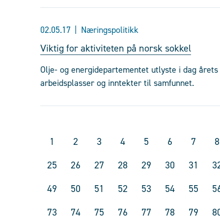
02.05.17
Næringspolitikk
Viktig for aktiviteten på norsk sokkel
Olje- og energidepartementet utlyste i dag årets
arbeidsplasser og inntekter til samfunnet.
1
2
3
4
5
6
7
8
25
26
27
28
29
30
31
3
49
50
51
52
53
54
55
5
73
74
75
76
77
78
79
8