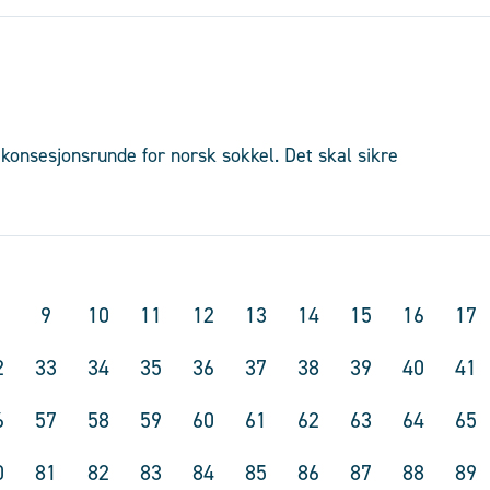
 konsesjonsrunde for norsk sokkel. Det skal sikre
9
10
11
12
13
14
15
16
17
2
33
34
35
36
37
38
39
40
41
6
57
58
59
60
61
62
63
64
65
0
81
82
83
84
85
86
87
88
89