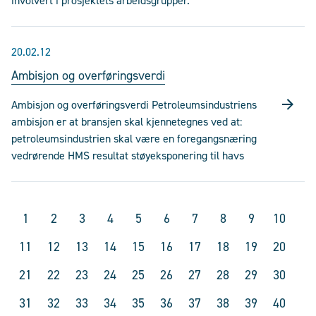
involvert i prosjektets arbeidsgrupper.
20.02.12
Ambisjon og overføringsverdi
Ambisjon og overføringsverdi Petroleumsindustriens
ambisjon er at bransjen skal kjennetegnes ved at:
petroleumsindustrien skal være en foregangsnæring
vedrørende HMS resultat støyeksponering til havs
1
2
3
4
5
6
7
8
9
10
11
12
13
14
15
16
17
18
19
20
21
22
23
24
25
26
27
28
29
30
31
32
33
34
35
36
37
38
39
40