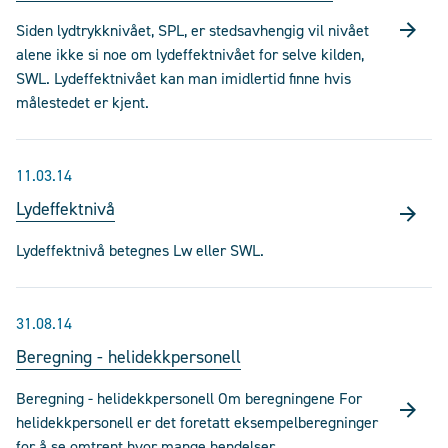
Siden lydtrykknivået, SPL, er stedsavhengig vil nivået
alene ikke si noe om lydeffektnivået for selve kilden,
SWL. Lydeffektnivået kan man imidlertid finne hvis
målestedet er kjent.
11.03.14
Lydeffektnivå
Lydeffektnivå betegnes Lw eller SWL.
31.08.14
Beregning - helidekkpersonell
Beregning - helidekkpersonell Om beregningene For
helidekkpersonell er det foretatt eksempelberegninger
for å se omtrent hvor mange hendelser