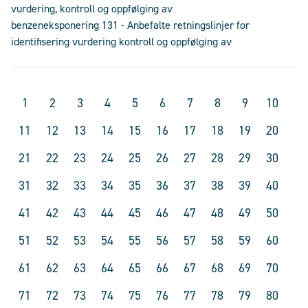
vurdering, kontroll og oppfølging av
benzeneksponering 131 - Anbefalte retningslinjer for
identifisering vurdering kontroll og oppfølging av
1
2
3
4
5
6
7
8
9
10
11
12
13
14
15
16
17
18
19
20
21
22
23
24
25
26
27
28
29
30
31
32
33
34
35
36
37
38
39
40
41
42
43
44
45
46
47
48
49
50
51
52
53
54
55
56
57
58
59
60
61
62
63
64
65
66
67
68
69
70
71
72
73
74
75
76
77
78
79
80