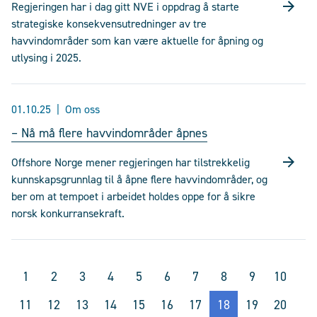
Regjeringen har i dag gitt NVE i oppdrag å starte
strategiske konsekvensutredninger av tre
havvindområder som kan være aktuelle for åpning og
utlysing i 2025.
01.10.25
Om oss
– Nå må flere havvindområder åpnes
Offshore Norge mener regjeringen har tilstrekkelig
kunnskapsgrunnlag til å åpne flere havvindområder, og
ber om at tempoet i arbeidet holdes oppe for å sikre
norsk konkurransekraft.
1
2
3
4
5
6
7
8
9
10
11
12
13
14
15
16
17
18
19
20