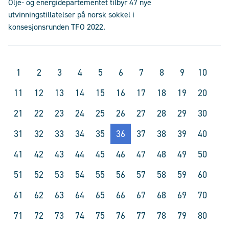
Olje- og energidepartementet tilbyr 47 nye
utvinningstillatelser på norsk sokkel i
konsesjonsrunden TFO 2022.
1
2
3
4
5
6
7
8
9
10
11
12
13
14
15
16
17
18
19
20
21
22
23
24
25
26
27
28
29
30
31
32
33
34
35
36
37
38
39
40
41
42
43
44
45
46
47
48
49
50
51
52
53
54
55
56
57
58
59
60
61
62
63
64
65
66
67
68
69
70
71
72
73
74
75
76
77
78
79
80