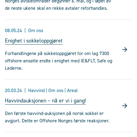
Norges avtaleområder begynner 6. mai, og i løpet av
de neste ukene skal en rekke avtaler reforhandles.
08.05.24
Om oss
Enighet i sokkeloppgjøret
Forhandlingene på sokkeloppgjøret for om lag 7300
offshore-ansatte endte i enighet med IE&FLT, Safe og
Lederne.
20.03.24
Havvind | Om oss | Areal
Havvindauksjonen – nå er vi i gang!
Den første havvind-auksjonen på norsk sokkel er
avgjort. Dette er Offshore Norges første reaksjoner.