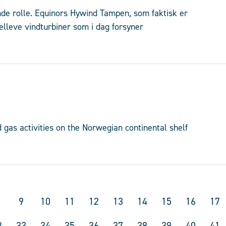
nde rolle. Equinors Hywind Tampen, som faktisk er
elleve vindturbiner som i dag forsyner
gas activities on the Norwegian continental shelf
9
10
11
12
13
14
15
16
17
2
33
34
35
36
37
38
39
40
41