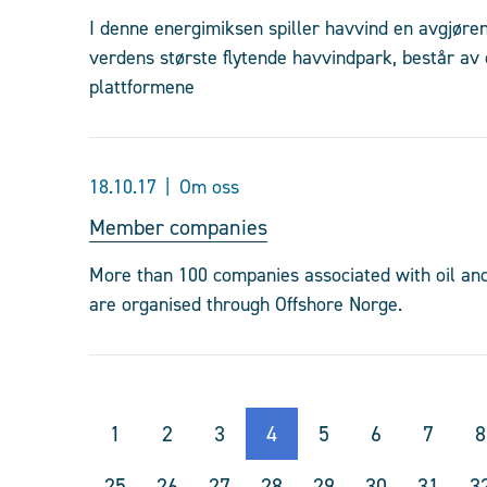
I denne energimiksen spiller havvind en avgjøre
verdens største flytende havvindpark, består av 
plattformene
18.10.17
Om oss
Member companies
More than 100 companies associated with oil and 
are organised through Offshore Norge.
1
2
3
4
5
6
7
8
25
26
27
28
29
30
31
3