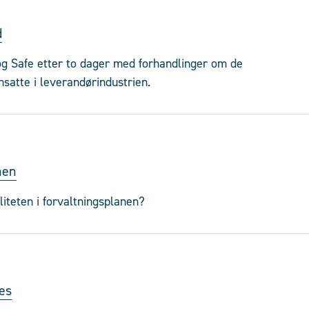
d
og Safe etter to dager med forhandlinger om de
satte i leverandørindustrien.
anen
teten i forvaltningsplanen?
es