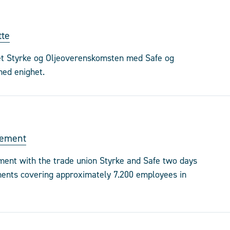
tte
t Styrke og Oljeoverenskomsten med Safe og
med enighet.
eement
ent with the trade union Styrke and Safe two days
ements covering approximately 7.200 employees in