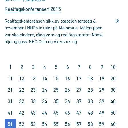
Realfagskonferansen 2015
Realfagskonferansen gikk av stabelen torsdag 6.
november i NHOs lokaler på Majorstua. Målgruppen
var skoleledere, rådgivere og realfagslærere. Norsk
olje og gass, NHO Oslo og Akershus og
1
2
3
4
5
6
7
8
9
10
11
12
13
14
15
16
17
18
19
20
21
22
23
24
25
26
27
28
29
30
31
32
33
34
35
36
37
38
39
40
41
42
43
44
45
46
47
48
49
50
51
52
53
54
55
56
57
58
59
60