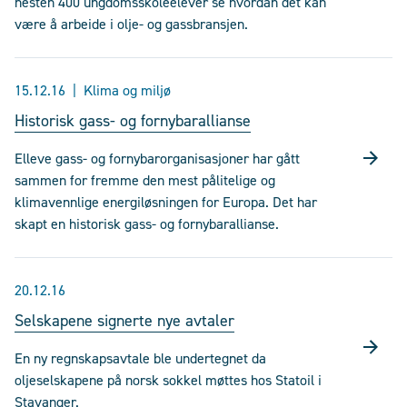
nesten 400 ungdomsskoleelever se hvordan det kan
være å arbeide i olje- og gassbransjen.
15.12.16
Klima og miljø
Historisk gass- og fornybarallianse
Elleve gass- og fornybarorganisasjoner har gått
sammen for fremme den mest pålitelige og
klimavennlige energiløsningen for Europa. Det har
skapt en historisk gass- og fornybarallianse.
20.12.16
Selskapene signerte nye avtaler
En ny regnskapsavtale ble undertegnet da
oljeselskapene på norsk sokkel møttes hos Statoil i
Stavanger.