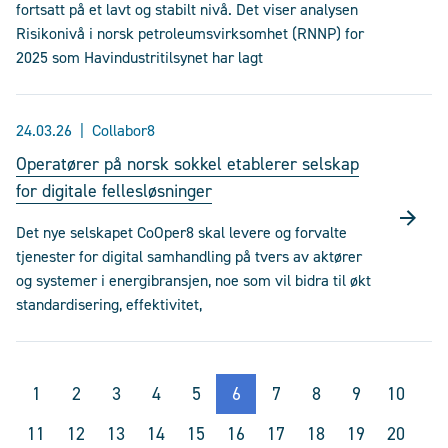
fortsatt på et lavt og stabilt nivå. Det viser analysen
Risikonivå i norsk petroleumsvirksomhet (RNNP) for
2025 som Havindustritilsynet har lagt
24.03.26
Collabor8
Operatører på norsk sokkel etablerer selskap
for digitale fellesløsninger
Det nye selskapet CoOper8 skal levere og forvalte
tjenester for digital samhandling på tvers av aktører
og systemer i energibransjen, noe som vil bidra til økt
standardisering, effektivitet,
1
2
3
4
5
6
7
8
9
10
11
12
13
14
15
16
17
18
19
20