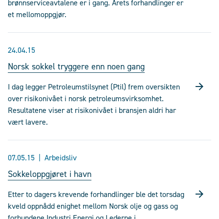
brønnserviceavtalene er i gang. Årets forhandlinger er
et mellomoppgjør.
24.04.15
Norsk sokkel tryggere enn noen gang
I dag legger Petroleumstilsynet (Ptil) frem oversikten
over risikonivået i norsk petroleumsvirksomhet.
Resultatene viser at risikonivået i bransjen aldri har
vært lavere.
07.05.15
Arbeidsliv
Sokkeloppgjøret i havn
Etter to dagers krevende forhandlinger ble det torsdag
kveld oppnådd enighet mellom Norsk olje og gass og
forbundene Industri Energi og Lederne i