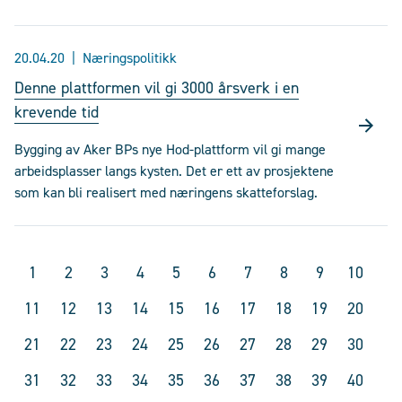
20.04.20
Næringspolitikk
Denne plattformen vil gi 3000 årsverk i en
krevende tid
Bygging av Aker BPs nye Hod-plattform vil gi mange
arbeidsplasser langs kysten. Det er ett av prosjektene
som kan bli realisert med næringens skatteforslag.
1
2
3
4
5
6
7
8
9
10
11
12
13
14
15
16
17
18
19
20
21
22
23
24
25
26
27
28
29
30
31
32
33
34
35
36
37
38
39
40