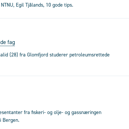
 NTNU, Egil Tjålands, 10 gode tips.
ede fag
lid (28) fra Glomfjord studerer petroleumsrettede
resentanter fra fiskeri- og olje- og gassnæringen
i Bergen.