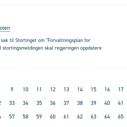
foten
ak til Stortinget om "Forvaltningsplan for
I stortingsmeldingen skal regjeringen oppdatere
9
10
11
12
13
14
15
16
17
2
33
34
35
36
37
38
39
40
41
6
57
58
59
60
61
62
63
64
65