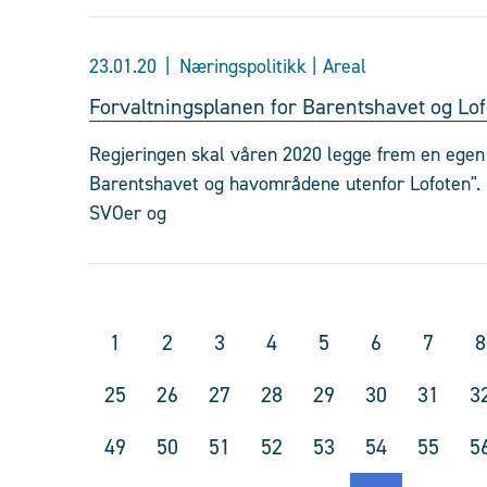
23.01.20
Næringspolitikk | Areal
Forvaltningsplanen for Barentshavet og Lo
Regjeringen skal våren 2020 legge frem en egen s
Barentshavet og havområdene utenfor Lofoten". 
SVOer og
1
2
3
4
5
6
7
8
25
26
27
28
29
30
31
3
49
50
51
52
53
54
55
5