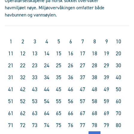
Operatørselskapene på norsk sokkel overvåker
havmiljøet nøye. Miljøovervåkingen omfatter både
havbunnen og vannsøylen.
1
2
3
4
5
6
7
8
9
10
11
12
13
14
15
16
17
18
19
20
21
22
23
24
25
26
27
28
29
30
31
32
33
34
35
36
37
38
39
40
41
42
43
44
45
46
47
48
49
50
51
52
53
54
55
56
57
58
59
60
61
62
63
64
65
66
67
68
69
70
71
72
73
74
75
76
77
78
79
80