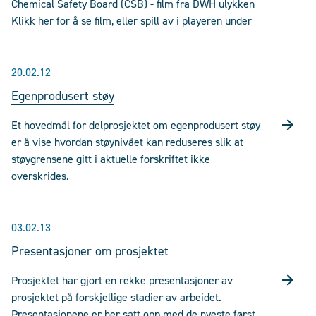
Chemical Safety Board (CSB) - film fra DWH ulykken
Klikk her for å se film, eller spill av i playeren under
20.02.12
Egenprodusert støy
Et hovedmål for delprosjektet om egenprodusert støy
er å vise hvordan støynivået kan reduseres slik at
støygrensene gitt i aktuelle forskriftet ikke
overskrides.
03.02.13
Presentasjoner om prosjektet
Prosjektet har gjort en rekke presentasjoner av
prosjektet på forskjellige stadier av arbeidet.
Presentasjonene er her satt opp med de nyeste først