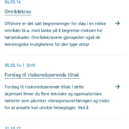
04.03.14
Områdekrav
Offshore er det satt begrensninger for støy i en rekke
områder bl.a. med tanke på å begrense risikoen for
hørselskader. Områdekravene gjenspeiler også de
teknologiske mulighetene for den type utstyr
05.03.14
Drift
Forslag til risikoreduserende tiltak
Forslag til risikoreduserende tiltak I dette
skjemaet finner du flere tekniske og oganisatoriske
faktorer som påvirker vibrasjonsoverføringen og risiko
for at ansatte kan utvikle helseplager. Ved å
31.10.17