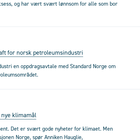
ksess, og har vært svært lønnsom for alle som bor
aft for norsk petroleumsindustri
ndustri en oppdragsavtale med Standard Norge om
troleumsområdet.
s nye klimamål
sent. Det er svært gode nyheter for klimaet. Men
sjonen Norge, spør Anniken Hauglie,