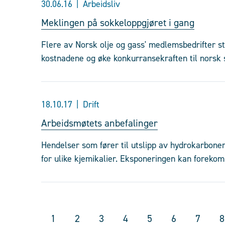
30.06.16
Arbeidsliv
Meklingen på sokkeloppgjøret i gang
Flere av Norsk olje og gass' medlemsbedrifter stå
kostnadene og øke konkurransekraften til norsk s
18.10.17
Drift
Arbeidsmøtets anbefalinger
Hendelser som fører til utslipp av hydrokarboner,
for ulike kjemikalier. Eksponeringen kan foreko
1
2
3
4
5
6
7
8