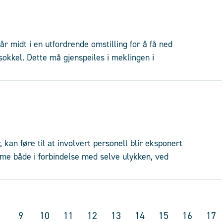
r midt i en utfordrende omstilling for å få ned
okkel. Dette må gjenspeiles i meklingen i
 kan føre til at involvert personell blir eksponert
mme både i forbindelse med selve ulykken, ved
9
10
11
12
13
14
15
16
17