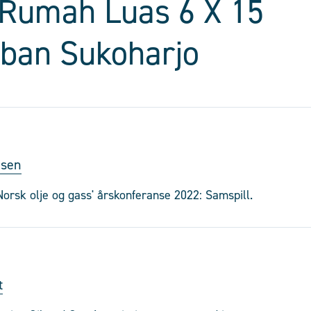
Rumah Luas 6 X 15
aban Sukoharjo
nsen
Norsk olje og gass' årskonferanse 2022: Samspill.
t