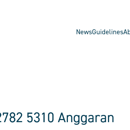
News
Guidelines
A
2782 5310 Anggaran