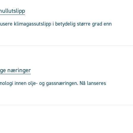
nullutslipp
dusere klimagassutslipp i betydelig større grad enn
ige næringer
ologi innen olje- og gassnæringen. Nå lanseres