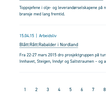
Toppsjefene i olje- og leverandørselskapene på 
bransje med lang fremtid.
15.04.15
Arbeidsliv
Blått:Rått:Rabalder i Nordland
Fra 22-27 mars 2015 dro prosjektgruppen på turné
Innhavet, Steigen, Inndyr og Saltstraumen – og a
1
2
3
4
5
6
7
8