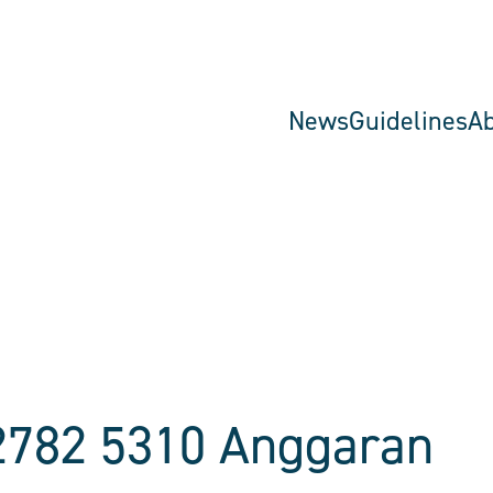
News
Guidelines
A
2782 5310 Anggaran