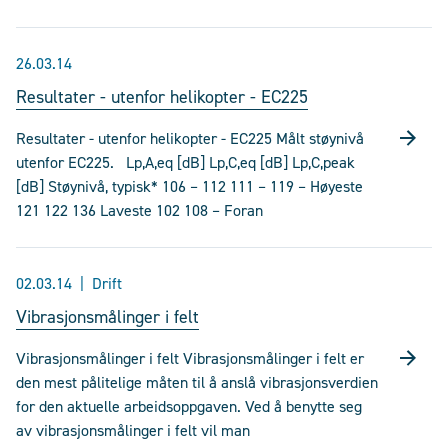
26.03.14
Resultater - utenfor helikopter - EC225
Resultater - utenfor helikopter - EC225 Målt støynivå
utenfor EC225. Lp,A,eq [dB] Lp,C,eq [dB] Lp,C,peak
[dB] Støynivå, typisk* 106 – 112 111 – 119 – Høyeste
121 122 136 Laveste 102 108 – Foran
02.03.14
Drift
Vibrasjonsmålinger i felt
Vibrasjonsmålinger i felt Vibrasjonsmålinger i felt er
den mest pålitelige måten til å anslå vibrasjonsverdien
for den aktuelle arbeidsoppgaven. Ved å benytte seg
av vibrasjonsmålinger i felt vil man