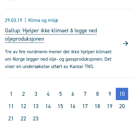
29.03.19
Klima og miljø
Gallup: Hjelper ikke klimaet å legge ned
oljeproduksjonen
Tre av fire nordmenn mener det ikke hjelper klimaet
om Norge legger ned olje- og gassproduksjonen. Det
viser en undersøkelse utført av Kantar TNS.
1
2
3
4
5
6
7
8
9
10
11
12
13
14
15
16
17
18
19
20
21
22
23