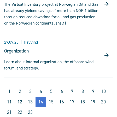
The Virtual Inventory project at Norwegian Oil and Gas
has already yielded savings of more than NOK 1 billion
through reduced downtime for oil and gas production
on the Norwegian continental shelf (
27.09.23
Havvind
Organization
Learn about internal organization, the offshore wind
forum, and strategy.
1
2
3
4
5
6
7
8
9
10
11
12
13
14
15
16
17
18
19
20
21
22
23