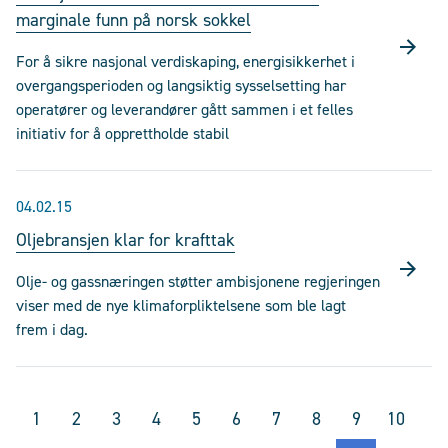
marginale funn på norsk sokkel
For å sikre nasjonal verdiskaping, energisikkerhet i
overgangsperioden og langsiktig sysselsetting har
operatører og leverandører gått sammen i et felles
initiativ for å opprettholde stabil
04.02.15
Oljebransjen klar for krafttak
Olje- og gassnæringen støtter ambisjonene regjeringen
viser med de nye klimaforpliktelsene som ble lagt
frem i dag.
1
2
3
4
5
6
7
8
9
10