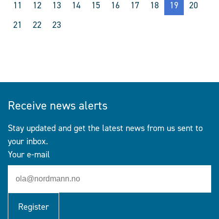
11
12
13
14
15
16
17
18
19
20
21
22
23
Receive news alerts
Stay updated and get the latest news from us sent to
your inbox.
Your e-mail
Register