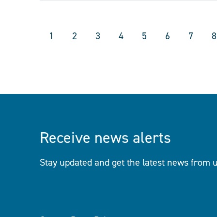
1
2
3
4
5
6
7
8
Receive news alerts
Stay updated and get the latest news from u