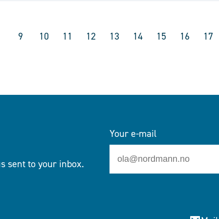
9
10
11
12
13
14
15
16
17
Your e-mail
s sent to your inbox.