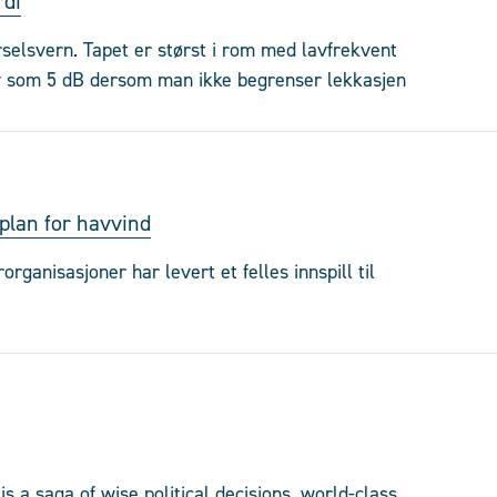
rdi
rselsvern. Tapet er størst i rom med lavfrekvent
lav som 5 dB dersom man ikke begrenser lekkasjen
 plan for havvind
rganisasjoner har levert et felles innspill til
is a saga of wise political decisions, world-class