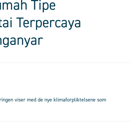
umah Tipe
tai Terpercaya
nganyar
ringen viser med de nye klimaforpliktelsene som