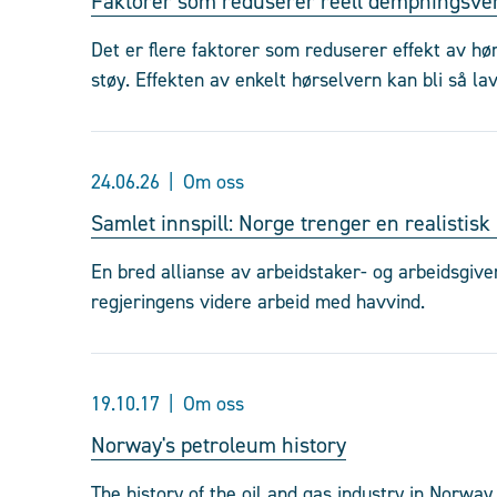
Faktorer som reduserer reell dempningsve
Det er flere faktorer som reduserer effekt av hø
støy. Effekten av enkelt hørselvern kan bli så 
24.06.26
Om oss
Samlet innspill: Norge trenger en realistisk
En bred allianse av arbeidstaker- og arbeidsgivero
regjeringens videre arbeid med havvind.
19.10.17
Om oss
Norway's petroleum history
The history of the oil and gas industry in Norway 