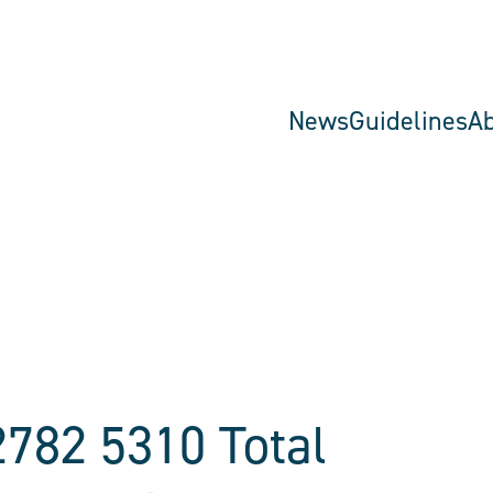
News
Guidelines
A
782 5310 Total