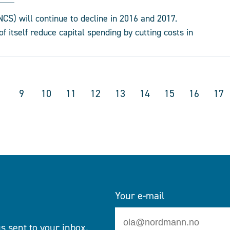
CS) will continue to decline in 2016 and 2017.
 itself reduce capital spending by cutting costs in
9
10
11
12
13
14
15
16
17
Your e-mail
s sent to your inbox.