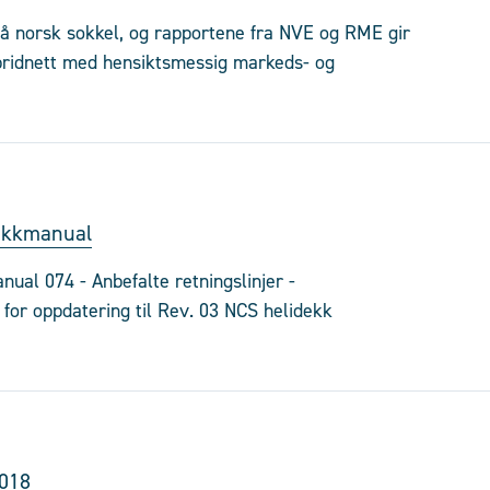
 på norsk sokkel, og rapportene fra NVE og RME gir
hybridnett med hensiktsmessig markeds- og
dekkmanual
nual 074 - Anbefalte retningslinjer -
for oppdatering til Rev. 03 NCS helidekk
2018