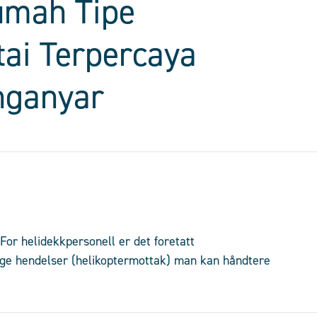
umah Tipe
tai Terpercaya
nganyar
or helidekkpersonell er det foretatt
ge hendelser (helikoptermottak) man kan håndtere