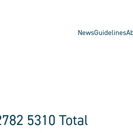
News
Guidelines
A
782 5310 Total