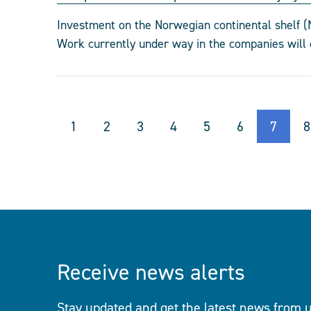
Investment on the Norwegian continental shelf (N
Work currently under way in the companies will of
1
2
3
4
5
6
7
8
Receive news alerts
Stay updated and get the latest news from u