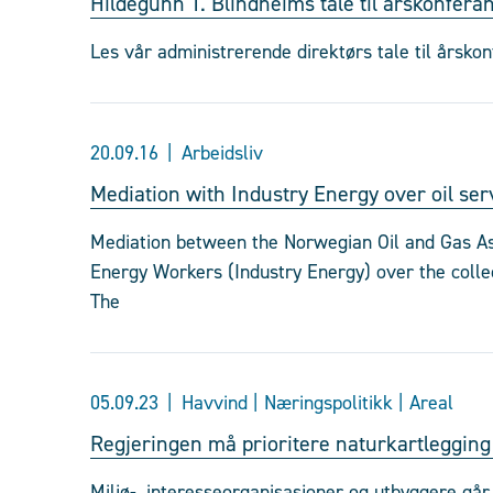
Hildegunn T. Blindheims tale til årskonfer
Les vår administrerende direktørs tale til årsko
20.09.16
Arbeidsliv
Mediation with Industry Energy over oil se
Mediation between the Norwegian Oil and Gas As
Energy Workers (Industry Energy) over the collec
The
05.09.23
Havvind | Næringspolitikk | Areal
Regjeringen må prioritere naturkartlegging 
Miljø-, interesseorganisasjoner og utbyggere gå