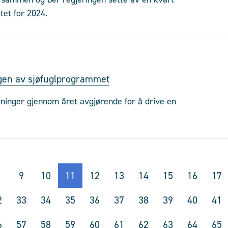
tet for 2024.
ngen av sjøfuglprogrammet
tninger gjennom året avgjørende for å drive en
9
10
11
12
13
14
15
16
17
2
33
34
35
36
37
38
39
40
41
6
57
58
59
60
61
62
63
64
65