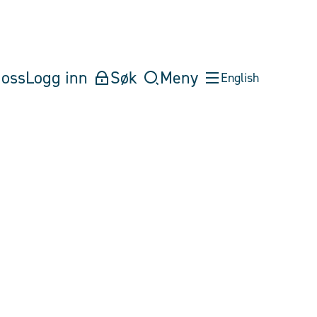
oss
Logg inn
Søk
Meny
English