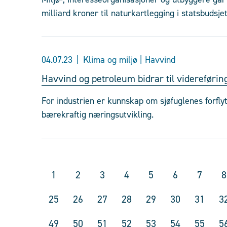
milliard kroner til naturkartlegging i statsbudsjet
04.07.23
Klima og miljø | Havvind
Havvind og petroleum bidrar til videreføri
For industrien er kunnskap om sjøfuglenes forfly
bærekraftig næringsutvikling.
1
2
3
4
5
6
7
8
25
26
27
28
29
30
31
3
49
50
51
52
53
54
55
5