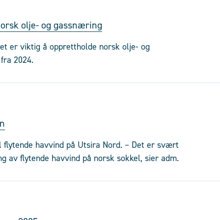
norsk olje- og gassnæring
t er viktig å opprettholde norsk olje- og
fra 2024.
en
l flytende havvind på Utsira Nord. – Det er svært
ing av flytende havvind på norsk sokkel, sier adm.