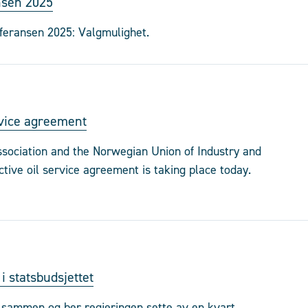
ansen 2025
nferansen 2025: Valgmulighet.
rvice agreement
sociation and the Norwegian Union of Industry and
tive oil service agreement is taking place today.
i statsbudsjettet
r sammen og ber regjeringen sette av en kvart