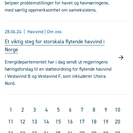
belyser problemstillinger for havet og havnæringene,
med særlig oppmerksomhet om sameksistens.
28.06.24
Havvind | Om oss
Et viktig steg for storskala flytende havvind i
Norge
Energidepartementet har i dag sendt ut regjeringens
høringsforslag til en støtteordning for flytende havvind
i Vestavind B og Vestavind F, som inkluderer Utsira
Nord.
1
2
3
4
5
6
7
8
9
10
11
12
13
14
15
16
17
18
19
20