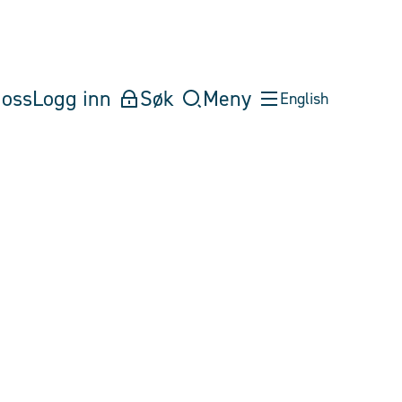
oss
Logg inn
Søk
Meny
English