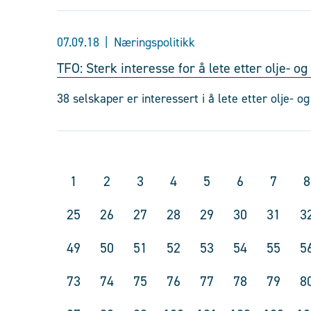
07.09.18
Næringspolitikk
TFO: Sterk interesse for å lete etter olje- og
38 selskaper er interessert i å lete etter olje- o
1
2
3
4
5
6
7
8
25
26
27
28
29
30
31
3
49
50
51
52
53
54
55
5
73
74
75
76
77
78
79
8