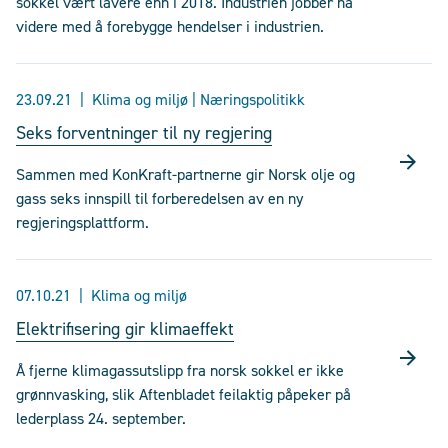
sokkel vært lavere enn i 2018. Industrien jobber nå
videre med å forebygge hendelser i industrien.
23.09.21
Klima og miljø | Næringspolitikk
Seks forventninger til ny regjering
Sammen med KonKraft-partnerne gir Norsk olje og
gass seks innspill til forberedelsen av en ny
regjeringsplattform.
07.10.21
Klima og miljø
Elektrifisering gir klimaeffekt
Å fjerne klimagassutslipp fra norsk sokkel er ikke
grønnvasking, slik Aftenbladet feilaktig påpeker på
lederplass 24. september.