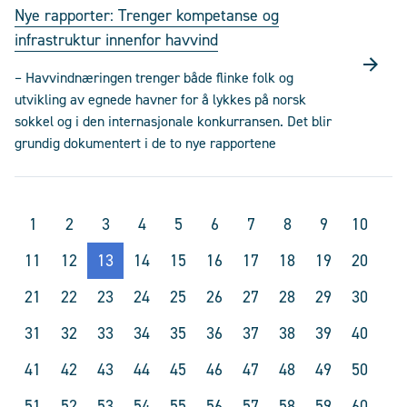
Nye rapporter: Trenger kompetanse og
infrastruktur innenfor havvind
– Havvindnæringen trenger både flinke folk og
utvikling av egnede havner for å lykkes på norsk
sokkel og i den internasjonale konkurransen. Det blir
grundig dokumentert i de to nye rapportene
1
2
3
4
5
6
7
8
9
10
11
12
13
14
15
16
17
18
19
20
21
22
23
24
25
26
27
28
29
30
31
32
33
34
35
36
37
38
39
40
41
42
43
44
45
46
47
48
49
50
51
52
53
54
55
56
57
58
59
60