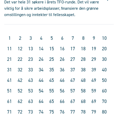
Det var hele 31 søkere i årets TFO-runde. Det vil være
viktig for å sikre arbeidsplasser, finansiere den grønne
omstillingen og inntekter til fellesskapet.
1
2
3
4
5
6
7
8
9
10
11
12
13
14
15
16
17
18
19
20
21
22
23
24
25
26
27
28
29
30
31
32
33
34
35
36
37
38
39
40
41
42
43
44
45
46
47
48
49
50
51
52
53
54
55
56
57
58
59
60
61
62
63
64
65
66
67
68
69
70
71
72
73
74
75
76
77
78
79
80