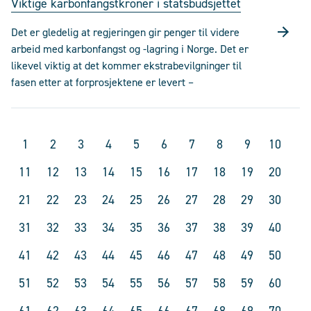
Viktige karbonfangstkroner i statsbudsjettet
Det er gledelig at regjeringen gir penger til videre
arbeid med karbonfangst og -lagring i Norge. Det er
likevel viktig at det kommer ekstrabevilgninger til
fasen etter at forprosjektene er levert –
1
2
3
4
5
6
7
8
9
10
11
12
13
14
15
16
17
18
19
20
21
22
23
24
25
26
27
28
29
30
31
32
33
34
35
36
37
38
39
40
41
42
43
44
45
46
47
48
49
50
51
52
53
54
55
56
57
58
59
60
61
62
63
64
65
66
67
68
69
70