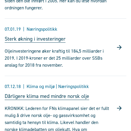
siden den ble innført i 2005. Her kan du lese hvordan
ordningen fungerer.
07.01.19
Næringspolitikk
Sterk økning i investeringer
Oljeinvesteringene øker kraftig til 184,5 milliarder i
2019. I 2019-kroner er det 25 milliarder over SSBs
anslag for 2018 fra november.
07.12.18
Klima og miljø | Næringspolitikk
Dårligere klima med mindre norsk olje
KRONIKK: Lederen for FNs klimapanel sier det er fullt
mulig å drive norsk olje- og gassvirksomhet og
samtidig ta hensyn til klima. Likevel handler den
norske klimadebatten om oljekutt. Hva om