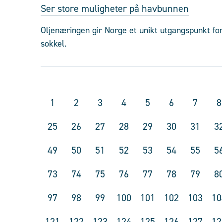
Ser store muligheter på havbunnen
Oljenæringen gir Norge et unikt utgangspunkt for
sokkel.
1
2
3
4
5
6
7
8
25
26
27
28
29
30
31
3
49
50
51
52
53
54
55
5
73
74
75
76
77
78
79
8
97
98
99
100
101
102
103
10
121
122
123
124
125
126
127
12