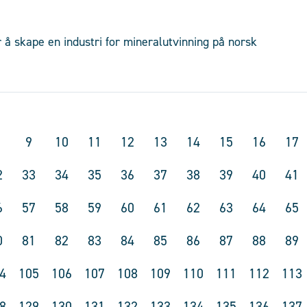
 å skape en industri for mineralutvinning på norsk
9
10
11
12
13
14
15
16
17
2
33
34
35
36
37
38
39
40
41
6
57
58
59
60
61
62
63
64
65
0
81
82
83
84
85
86
87
88
89
4
105
106
107
108
109
110
111
112
113
8
129
130
131
132
133
134
135
136
137