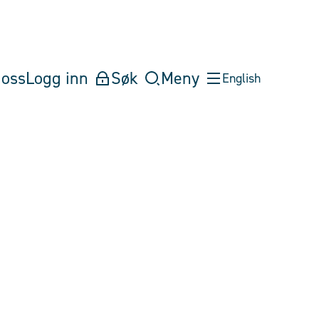
oss
Logg inn
Søk
Meny
English