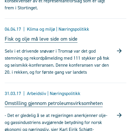
konsekvenser av et representantforslag som er lagt
frem i Stortinget.
06.04.17
Klima og miljø | Næringspolitikk
Fisk og olje må leve side om side
Selv i et drivende snøvær i Tromsø var det god
stemning og rekordpåmelding med 111 stykker på fisk
og seismikk-konferansen. Denne konferansen var den
20. i rekken, og for første gang var landets
31.03.17
Arbeidsliv | Næringspolitikk
Omstilling gjennom petroleumsvirksomheten
- Det er gledelig å se at regjeringen anerkjenner olje-
og gassindustriens avgjørende betydning for norsk
økonomi og næringsliv, sier Karl Eirik Schjøtt-