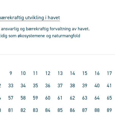
bærekraftig utvikling i havet
 ansvarlig og bærekraftig forvaltning av havet.
amtidig som økosystemene og naturmangfold
9
10
11
12
13
14
15
16
17
2
33
34
35
36
37
38
39
40
41
6
57
58
59
60
61
62
63
64
65
0
81
82
83
84
85
86
87
88
89