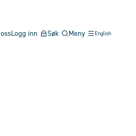
oss
Logg inn
Søk
Meny
English