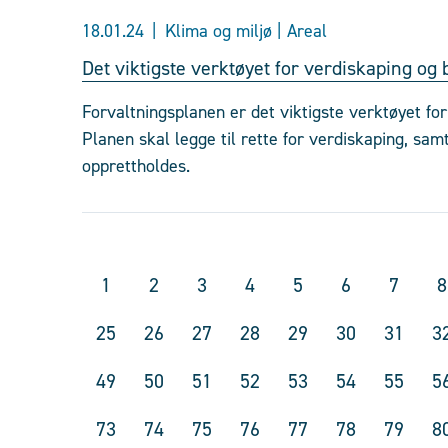
18.01.24
Klima og miljø | Areal
Det viktigste verktøyet for verdiskaping og 
Forvaltningsplanen er det viktigste verktøyet for
Planen skal legge til rette for verdiskaping, s
opprettholdes.
1
2
3
4
5
6
7
8
25
26
27
28
29
30
31
3
49
50
51
52
53
54
55
5
73
74
75
76
77
78
79
8