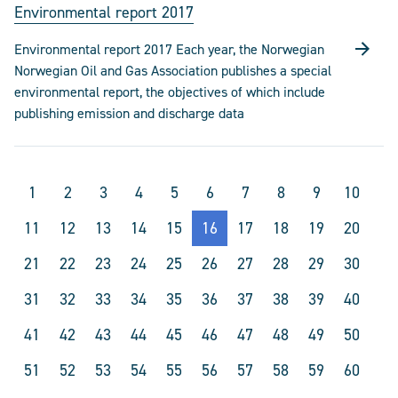
Environmental report 2017
Environmental report 2017 Each year, the Norwegian
Norwegian Oil and Gas Association publishes a special
environmental report, the objectives of which include
publishing emission and discharge data
1
2
3
4
5
6
7
8
9
10
11
12
13
14
15
16
17
18
19
20
21
22
23
24
25
26
27
28
29
30
31
32
33
34
35
36
37
38
39
40
41
42
43
44
45
46
47
48
49
50
51
52
53
54
55
56
57
58
59
60