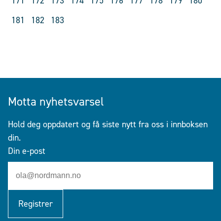
171
172
173
174
175
176
177
178
179
180
181
182
183
Motta nyhetsvarsel
Hold deg oppdatert og få siste nytt fra oss i innboksen
din.
Din e-post
Registrer