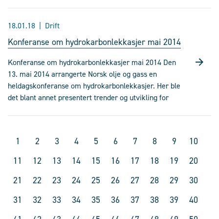
18.01.18
Drift
Konferanse om hydrokarbonlekkasjer mai 2014
Konferanse om hydrokarbonlekkasjer mai 2014 Den
13. mai 2014 arrangerte Norsk olje og gass en
heldagskonferanse om hydrokarbonlekkasjer. Her ble
det blant annet presentert trender og utvikling for
1
2
3
4
5
6
7
8
9
10
11
12
13
14
15
16
17
18
19
20
21
22
23
24
25
26
27
28
29
30
31
32
33
34
35
36
37
38
39
40