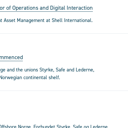
r of Operations and Digital Interaction
nt Asset Management at Shell International.
commenced
e and the unions Styrke, Safe and Lederne,
orwegian continental shelf.
hore Norge, Forbundet Styrke, Safe og Lederne