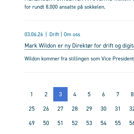
for rundt 8.000 ansatte på sokkelen.
03.06.26
Drift | Om oss
Mark Wildon er ny Direktør for drift og dig
Wildon kommer fra stillingen som Vice President
1
2
3
4
5
6
7
8
25
26
27
28
29
30
31
3
49
50
51
52
53
54
55
5