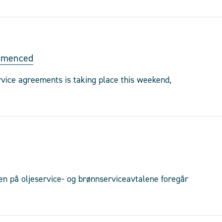
ommenced
rvice agreements is taking place this weekend,
å oljeservice- og brønnserviceavtalene foregår