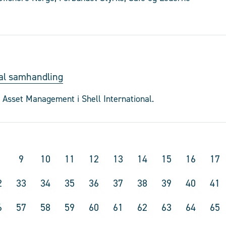
ital samhandling
 Asset Management i Shell International.
9
10
11
12
13
14
15
16
17
2
33
34
35
36
37
38
39
40
41
6
57
58
59
60
61
62
63
64
65