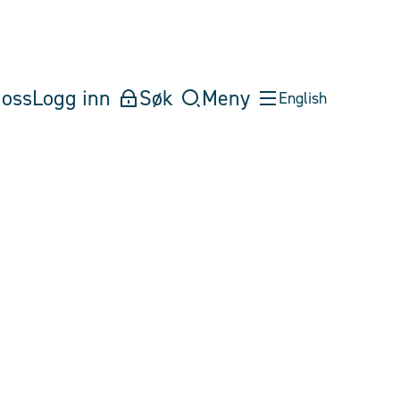
oss
Logg inn
Søk
Meny
English