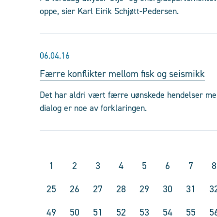
oppe, sier Karl Eirik Schjøtt-Pedersen.
06.04.16
Færre konflikter mellom fisk og seismikk
Det har aldri vært færre uønskede hendelser mel
dialog er noe av forklaringen.
1
2
3
4
5
6
7
8
25
26
27
28
29
30
31
3
49
50
51
52
53
54
55
5