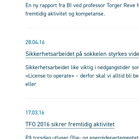
En ny rapport fra BI ved professor Torger Reve fo
fremtidig aktivitet og kompetanse.
28.04.16
Sikkerhetsarbeidet på sokkelen styrkes vid
Sikkerhetsarbeidet like viktig i nedgangstider so
«License to operate» – derfor skal vi alltid bli
eller
17.03.16
TFO 2016 sikrer fremtidig aktivitet
På torsdag utlyser Olje- og energidepartementet 