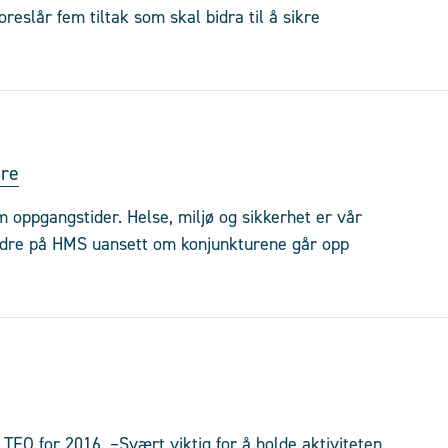
reslår fem tiltak som skal bidra til å sikre
ere
m oppgangstider. Helse, miljø og sikkerhet er vår
 bedre på HMS uansett om konjunkturene går opp
TFO for 2016. –Svært viktig for å holde aktiviteten