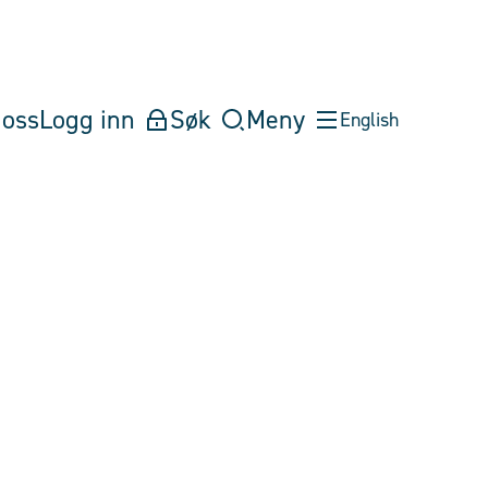
oss
Logg inn
Søk
Meny
English