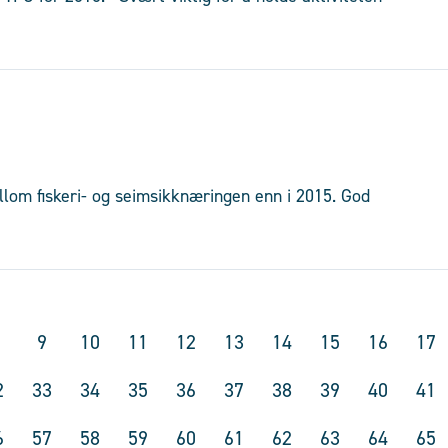
lom fiskeri- og seimsikknæringen enn i 2015. God
9
10
11
12
13
14
15
16
17
2
33
34
35
36
37
38
39
40
41
6
57
58
59
60
61
62
63
64
65