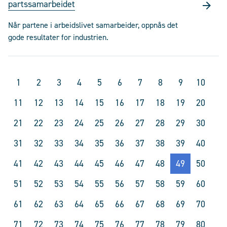
partssamarbeidet
Når partene i arbeidslivet samarbeider, oppnås det
gode resultater for industrien.
1
2
3
4
5
6
7
8
9
10
11
12
13
14
15
16
17
18
19
20
21
22
23
24
25
26
27
28
29
30
31
32
33
34
35
36
37
38
39
40
41
42
43
44
45
46
47
48
49
50
51
52
53
54
55
56
57
58
59
60
61
62
63
64
65
66
67
68
69
70
71
72
73
74
75
76
77
78
79
80