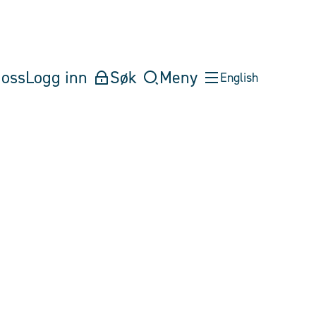
oss
Logg inn
Søk
Meny
English