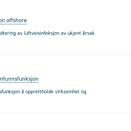
jon offshore
ndtering av luftveisinfeksjon av ukjent årsak
samfunnsfunksjon
sfunksjon å opprettholde virksomhet og