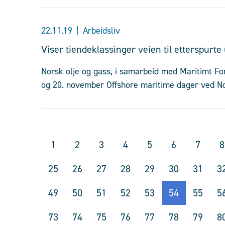
22.11.19
Arbeidsliv
Viser tiendeklassinger veien til etterspurt
Norsk olje og gass, i samarbeid med Maritimt F
og 20. november Offshore maritime dager ved N
1
2
3
4
5
6
7
8
25
26
27
28
29
30
31
3
49
50
51
52
53
54
55
5
73
74
75
76
77
78
79
8