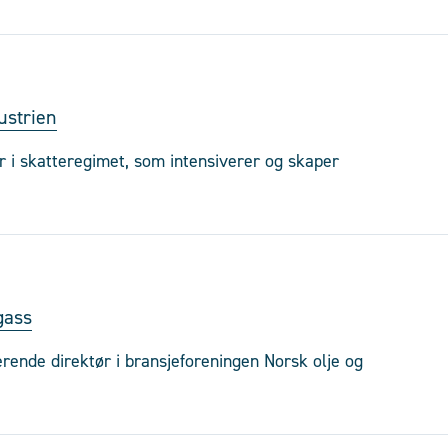
dustrien
er i skatteregimet, som intensiverer og skaper
gass
rende direktør i bransjeforeningen Norsk olje og