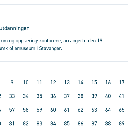
e utdanninger
orum og opplæringskontorene, arrangerte den 19.
orsk oljemuseum i Stavanger.
9
10
11
12
13
14
15
16
17
2
33
34
35
36
37
38
39
40
41
6
57
58
59
60
61
62
63
64
65
0
81
82
83
84
85
86
87
88
89