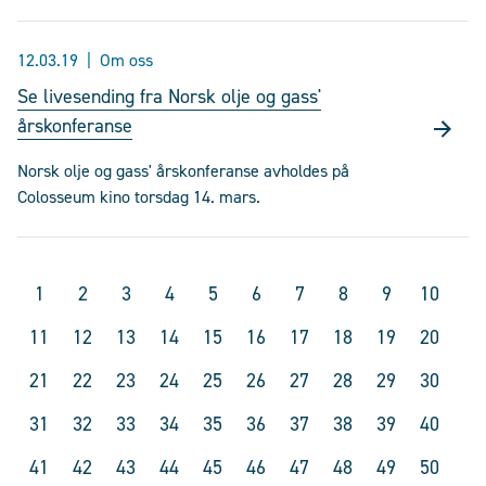
12.03.19
Om oss
Se livesending fra Norsk olje og gass'
årskonferanse
Norsk olje og gass' årskonferanse avholdes på
Colosseum kino torsdag 14. mars.
1
2
3
4
5
6
7
8
9
10
11
12
13
14
15
16
17
18
19
20
21
22
23
24
25
26
27
28
29
30
31
32
33
34
35
36
37
38
39
40
41
42
43
44
45
46
47
48
49
50