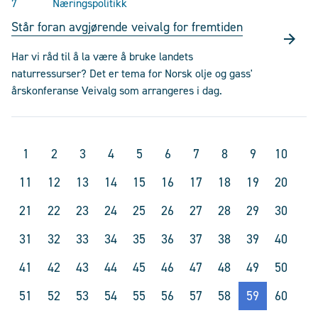
7
Næringspolitikk
Står foran avgjørende veivalg for fremtiden
Har vi råd til å la være å bruke landets
naturressurser? Det er tema for Norsk olje og gass'
årskonferanse Veivalg som arrangeres i dag.
1
2
3
4
5
6
7
8
9
10
11
12
13
14
15
16
17
18
19
20
21
22
23
24
25
26
27
28
29
30
31
32
33
34
35
36
37
38
39
40
41
42
43
44
45
46
47
48
49
50
51
52
53
54
55
56
57
58
59
60