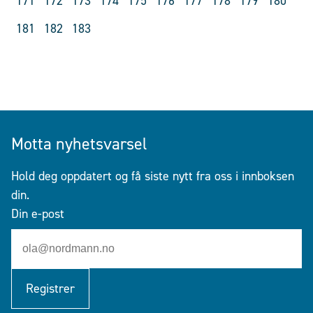
171
172
173
174
175
176
177
178
179
180
181
182
183
Motta nyhetsvarsel
Hold deg oppdatert og få siste nytt fra oss i innboksen
din.
Din e-post
Registrer