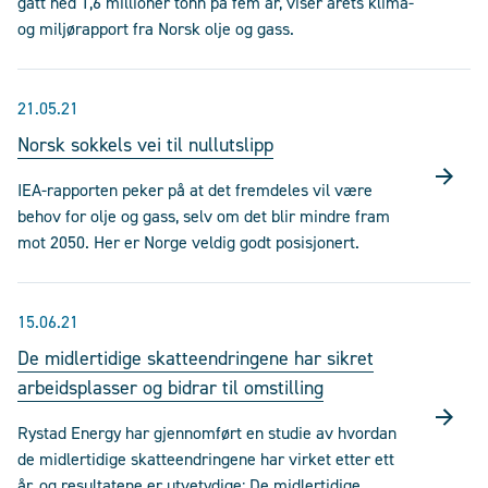
gått ned 1,6 millioner tonn på fem år, viser årets klima-
og miljørapport fra Norsk olje og gass.
21.05.21
Norsk sokkels vei til nullutslipp
IEA-rapporten peker på at det fremdeles vil være
behov for olje og gass, selv om det blir mindre fram
mot 2050. Her er Norge veldig godt posisjonert.
15.06.21
De midlertidige skatteendringene har sikret
arbeidsplasser og bidrar til omstilling
Rystad Energy har gjennomført en studie av hvordan
de midlertidige skatteendringene har virket etter ett
år, og resultatene er utvetydige: De midlertidige