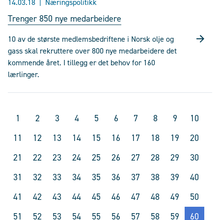
14.03.18
Næringspolitikk
Trenger 850 nye medarbeidere
10 av de største medlemsbedriftene i Norsk olje og
gass skal rekruttere over 800 nye medarbeidere det
kommende året. I tillegg er det behov for 160
lærlinger.
1
2
3
4
5
6
7
8
9
10
11
12
13
14
15
16
17
18
19
20
21
22
23
24
25
26
27
28
29
30
31
32
33
34
35
36
37
38
39
40
41
42
43
44
45
46
47
48
49
50
51
52
53
54
55
56
57
58
59
60